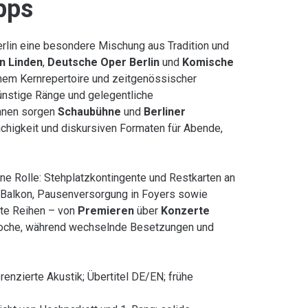
pps
erlin eine besondere Mischung aus Tradition und
n Linden
,
Deutsche Oper Berlin
und
Komische
hem Kernrepertoire und zeitgenössischer
günstige Ränge und gelegentliche
ühnen sorgen
Schaubühne
und
Berliner
achigkeit und diskursiven Formaten für Abende,
ine Rolle: Stehplatzkontingente und Restkarten an
 Balkon, Pausenversorgung in Foyers sowie
rte Reihen – von
Premieren
über
Konzerte
Woche, während wechselnde Besetzungen und
ferenzierte Akustik; Übertitel DE/EN; frühe