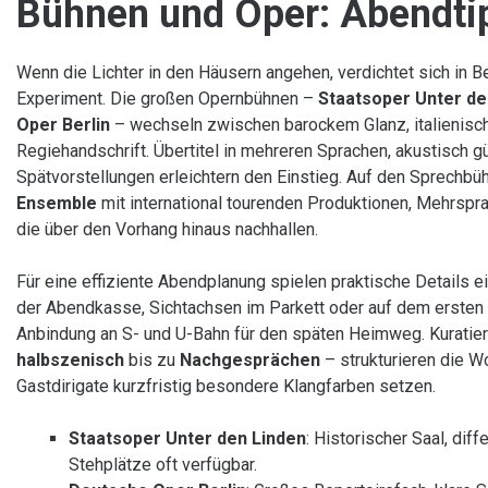
Bühnen und Oper: Abendti
Wenn die Lichter in den Häusern angehen, verdichtet sich in B
Experiment. Die großen Opernbühnen –
Staatsoper Unter de
Oper Berlin
– wechseln zwischen barockem Glanz, italienisc
Regiehandschrift. Übertitel in mehreren Sprachen, akustisch 
Spätvorstellungen erleichtern den Einstieg. Auf den Sprechb
Ensemble
mit international tourenden Produktionen, Mehrspr
die über den Vorhang hinaus nachhallen.
Für eine effiziente Abendplanung spielen praktische Details e
der Abendkasse, Sichtachsen im Parkett oder auf dem ersten
Anbindung an S- und U-Bahn für den späten Heimweg. Kuratie
halbszenisch
bis zu
Nachgesprächen
– strukturieren die 
Gastdirigate kurzfristig besondere Klangfarben setzen.
Staatsoper Unter den Linden
: Historischer Saal, dif
Stehplätze oft verfügbar.