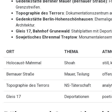
Gedenkstätte Berliner Mauer (Bernauer Straße)
: 
Grenzstreifen.
Topographie des Terrors
: Dokumentationszentrum 
Gedenkstätte Berlin-Hohenschönhausen
: Ehemalig
Architektur.
Gleis 17, Bahnhof Grunewald
: Stahlplatten mit Deport
Sowjetisches Ehrenmal Treptow
: Monumentalensemb
ORT
THEMA
ATM
Holocaust-Mahnmal
Shoah
still
Bernauer Straße
Mauer, Teilung
offen
Topographie des Terrors
NS-Täterschaft
analy
Gleis 17
Deportationen
poeti