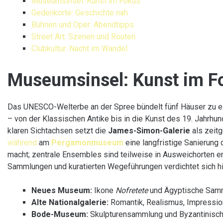
Museumsinsel: Kunst im Fokus
Gedenkorte: Geschichte nah
Bühnen und Oper: Abendtipps
Street Art: Szenen und Routen
Clubkultur: Nacht im Wandel
Museumsinsel: Kunst im F
Das UNESCO-Welterbe an der Spree bündelt fünf Häuser zu e
– von der Klassischen Antike bis in die Kunst des 19. Jahrh
klaren Sichtachsen setzt die
James-Simon-Galerie
als zeit
während
am
Pergamonmuseum
eine langfristige Sanierun
macht; zentrale Ensembles sind teilweise in Ausweichorten e
Sammlungen und kuratierten Wegeführungen verdichtet sich 
Neues Museum:
Ikone
Nofretete
und Ägyptische Sam
Alte Nationalgalerie:
Romantik, Realismus, Impressio
Bode-Museum:
Skulpturensammlung und Byzantinisch