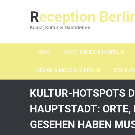
Skip
to
Reception Berli
content
Kunst, Kultur & Nachtleben
HOME
KUNST & KULTUR IN BERLIN
DESIGN & MODE AUS BERLIN
BERLINE
KULTUR-HOTSPOTS D
HAUPTSTADT: ORTE, 
GESEHEN HABEN MU