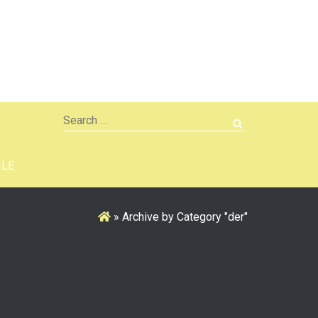
Search
for:
ILE
»
Archive by Category "der"