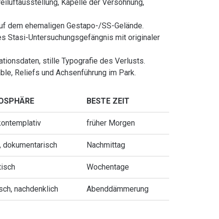
Freiluftausstellung, Kapelle der Versöhnung,
auf dem ehemaligen Gestapo-/SS-Gelände.
es Stasi-Untersuchungsgefängnis mit originaler
ationsdaten, stille Typografie des Verlusts.
le, Reliefs und Achsenführung im Park.
OSPHÄRE
BESTE ZEIT
, kontemplativ
früher Morgen
, dokumentarisch
Nachmittag
tisch
Wochentage
sch, nachdenklich
Abenddämmerung