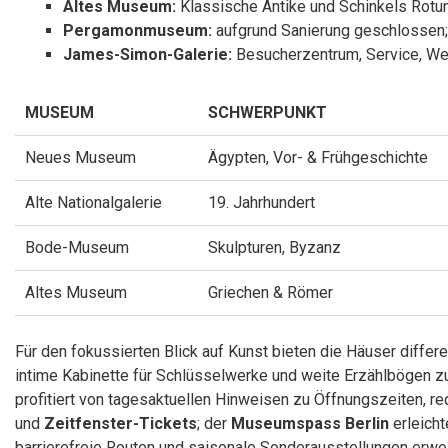
Altes Museum:
Klassische Antike und Schinkels Rotu
Pergamonmuseum:
aufgrund Sanierung geschlossen; 
James-Simon-Galerie:
Besucherzentrum, Service, We
MUSEUM
SCHWERPUNKT
Neues Museum
Ägypten, Vor- & Frühgeschichte
Alte Nationalgalerie
19. Jahrhundert
Bode-Museum
Skulpturen, Byzanz
Altes Museum
Griechen & Römer
Für den fokussierten Blick auf Kunst bieten die Häuser diffe
intime Kabinette für Schlüsselwerke und weite Erzählbögen zu 
profitiert von tagesaktuellen Hinweisen zu Öffnungszeiten, 
und
Zeitfenster-Tickets
; der
Museumspass Berlin
erleicht
barrierefreie Routen und saisonale Sonderausstellungen erwei