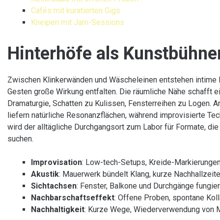
Cafés mit kuratierten Gigs
Kneipen mit Jam-Sessions
Hinterhöfe als Kunstbühne
Zwischen Klinkerwänden und Wäscheleinen entstehen intime M
Gesten große Wirkung entfalten. Die räumliche Nähe schafft e
Dramaturgie, Schatten zu Kulissen, Fensterreihen zu Logen. Ar
liefern natürliche Resonanzflächen, während improvisierte Te
wird der alltägliche Durchgangsort zum Labor für Formate, di
suchen.
Improvisation
: Low-tech-Setups, Kreide-Markierunge
Akustik
: Mauerwerk bündelt Klang, kurze Nachhallzeiten
Sichtachsen
: Fenster, Balkone und Durchgänge fungier
Nachbarschaftseffekt
: Offene Proben, spontane Kol
Nachhaltigkeit
: Kurze Wege, Wiederverwendung von Ma