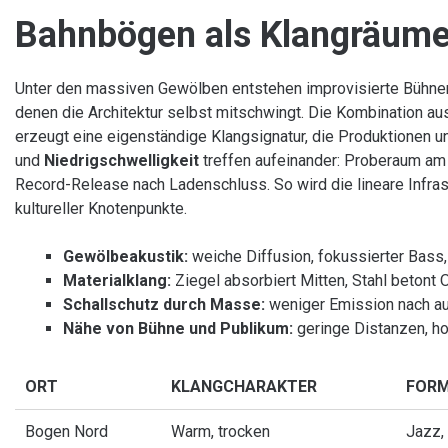
Bahnbögen als Klangräum
Unter den massiven Gewölben entstehen improvisierte Bühnen,
denen die Architektur selbst mitschwingt. Die Kombination a
erzeugt eine eigenständige Klangsignatur, die Produktionen 
und
Niedrigschwelligkeit
treffen aufeinander: Proberaum am
Record-Release nach Ladenschluss. So wird die lineare Infrast
kultureller Knotenpunkte.
Gewölbeakustik:
weiche Diffusion, fokussierter Bass, 
Materialklang:
Ziegel absorbiert Mitten, Stahl betont
Schallschutz durch Masse:
weniger Emission nach au
Nähe von Bühne und Publikum:
geringe Distanzen, h
ORT
KLANGCHARAKTER
FOR
Bogen Nord
Warm, trocken
Jazz,