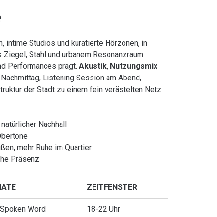
e
 intime Studios und kuratierte Hörzonen, in
us Ziegel, Stahl und urbanem Resonanzraum
und Performances prägt.
Akustik
,
Nutzungsmix
 Nachmittag, Listening Session am Abend,
ruktur der Stadt zu einem fein verästelten Netz
natürlicher Nachhall
 Obertöne
ßen, mehr Ruhe im Quartier
ohe Präsenz
MATE
ZEITFENSTER
 Spoken Word
18-22 Uhr