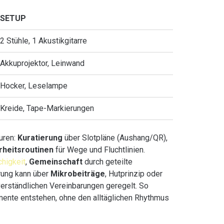
SETUP
2 Stühle, 1 Akustikgitarre
Akkuprojektor, Leinwand
Hocker, Leselampe
Kreide, Tape-Markierungen
turen:
Kuratierung
über Slotpläne (Aushang/QR),
rheitsroutinen
für Wege und Fluchtlinien.
higkeit
,
Gemeinschaft
durch geteilte
rung kann über
Mikrobeiträge
, Hutprinzip oder
verständlichen Vereinbarungen geregelt. So
mente entstehen, ohne den alltäglichen Rhythmus