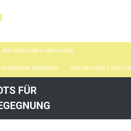
n
BERLINER CLUBS & NACHTLEBEN
R KUNSTSZENE ENTDECKEN
BERLINER KIEZE & STADTTE
OTS FÜR
BEGEGNUNG