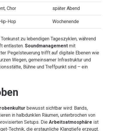
nt, Chor
später Abend
 Hip-Hop
Wochenende
 Tonkunst zu lebendigen Tageszyklen, während
ft entlasten.
Soundmanagement
mit
er Pegelsteuerung trifft auf digitale Ebenen wie
 kurzen Wegen, gemeinsamer Infrastruktur und
ionsstätte, Bühne und Treffpunkt sind – ein
oben
robenkultur
bewusst sichtbar wird: Bands,
eren in halbdunklen Räumen, unterbrochen von
rovisierten Setups. Die
Arbeitsatmosphäre
ist
et-Technik, die erstaunliche Klangtiefe erzeugt.