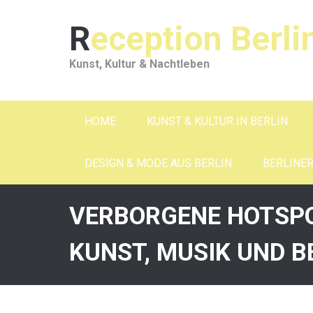
Skip
to
Reception Berli
content
Kunst, Kultur & Nachtleben
HOME
KUNST & KULTUR IN BERLIN
DESIGN & MODE AUS BERLIN
BERLINE
VERBORGENE HOTSP
KUNST, MUSIK UND 