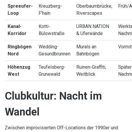
Spreeufer-
Kreuzberg-
Oberbaumbrücke,
Früh/
Loop
F’hain
Riverscapes
Kanal-
Kotti-
URBAN NATION
Werkt
Korridor
Bülowstraße
& Uferwände
Nachm
Ringbögen
Wedding-
Murals an
Vormit
Nord
Gesundbrunnen
Bahnbögen
Höhenzug
Teufelsberg-
Ruinen-Graffiti,
Später
West
Grunewald
Weitblick
Nachm
Clubkultur: Nacht im
Wandel
Zwischen improvisierten Off-Locations der 1990er und