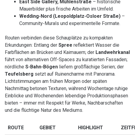
East Side Gallery, Mühlenstraße
– historische
Mauerbilder plus frische Arbeiten im Umfeld.
Wedding-Nord (Leopoldplatz-Osloer Straße)
–
Community-Murals und experimentelle Formate.
Routen verbinden diese Schauplätze zu kompakten
Erkundungen: Entlang der
Spree
reflektiert Wasser die
Farbflächen an Brücken und Kaimauern; der
Landwehrkanal
führt von alternativen Off-Spaces zu kuratierten Fassaden;
nördliche
S-Bahn-Bögen
liefern großflächige Serien; der
Teufelsberg
setzt auf Ruinencharme mit Panorama.
Lichtstimmungen am frühen Morgen oder späten
Nachmittag betonen Texturen, während Wochentage ruhige
Einblicke und Wochenenden lebendige Produktionsphasen
bieten – immer mit Respekt für Werke, Nachbarschaften
und die flüchtige Natur des Mediums.
ROUTE
GEBIET
HIGHLIGHT
ZEITF