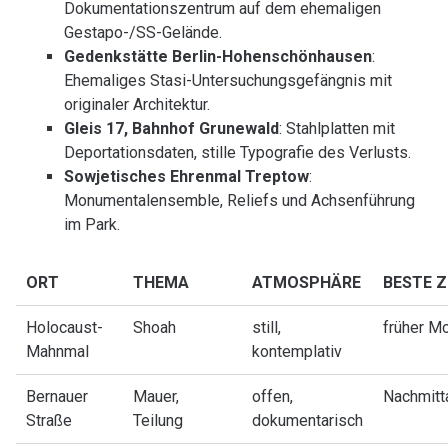
Dokumentationszentrum auf dem ehemaligen
Gestapo-/SS-Gelände.
Gedenkstätte Berlin-Hohenschönhausen
:
Ehemaliges Stasi-Untersuchungsgefängnis mit
originaler Architektur.
Gleis 17, Bahnhof Grunewald
: Stahlplatten mit
Deportationsdaten, stille Typografie des Verlusts.
Sowjetisches Ehrenmal Treptow
:
Monumentalensemble, Reliefs und Achsenführung
im Park.
ORT
THEMA
ATMOSPHÄRE
BESTE Z
Holocaust-
Shoah
still,
früher M
Mahnmal
kontemplativ
Bernauer
Mauer,
offen,
Nachmitt
Straße
Teilung
dokumentarisch