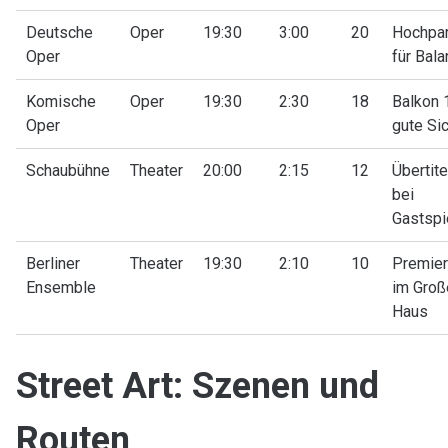
Deutsche
Oper
19:30
3:00
20
Hochpar
Oper
für Bal
Komische
Oper
19:30
2:30
18
Balkon 1
Oper
gute Sic
Schaubühne
Theater
20:00
2:15
12
Übertite
bei
Gastspi
Berliner
Theater
19:30
2:10
10
Premie
Ensemble
im Groß
Haus
Street Art: Szenen und
Routen