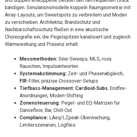
und doppelt entkoppelte Decken den tieffrequenten Druck
bändigen. Simulationsmodelle koppeln Raumgeometrie mit
Array-Layouts, um Sweetspots zu verbreitern und Moden
zu verschieben. Architektur, Brandschutz und
Nachbarschaftsschutz fließen in eine akustische
Choreografie ein, die Pegelspitzen kanalisiert und zugleich
Wärmewirkung und Präsenz erhält.
Messmethoden:
Sine-Sweeps, MLS, rosa
Rauschen, Impulsantworten
Systemabstimmung:
Zeit- und Phasenabgleich,
FIR
-Filter, präzise Crossover-Setups
Tiefbass-Management:
Cardioid-Subs
, Endfire-
Anordnungen, Moden-Shifting
Zonensteuerung:
Pegel- und EQ-Matrizen für
Dancefloor, Bar, Chill-Out
Compliance:
LAeq/LZpeak-Überwachung,
Limiterszenarien, Logfiles