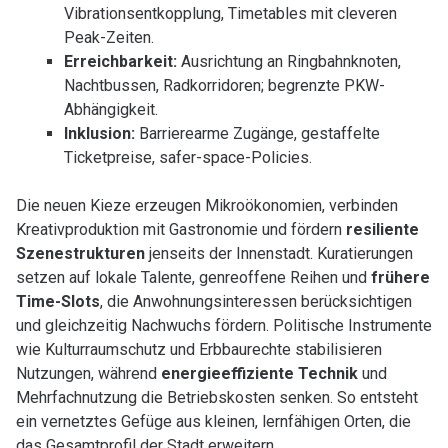
Vibrationsentkopplung, Timetables mit cleveren
Peak-Zeiten.
Erreichbarkeit:
Ausrichtung an Ringbahnknoten,
Nachtbussen, Radkorridoren; begrenzte PKW-
Abhängigkeit.
Inklusion:
Barrierearme Zugänge, gestaffelte
Ticketpreise, safer-space-Policies.
Die neuen Kieze erzeugen Mikroökonomien, verbinden
Kreativproduktion mit Gastronomie und fördern
resiliente
Szenestrukturen
jenseits der Innenstadt. Kuratierungen
setzen auf lokale Talente, genreoffene Reihen und
frühere
Time-Slots
, die Anwohnungsinteressen berücksichtigen
und gleichzeitig Nachwuchs fördern. Politische Instrumente
wie Kulturraumschutz und Erbbaurechte stabilisieren
Nutzungen, während
energieeffiziente Technik
und
Mehrfachnutzung die Betriebskosten senken. So entsteht
ein vernetztes Gefüge aus kleinen, lernfähigen Orten, die
das Gesamtprofil der Stadt erweitern.