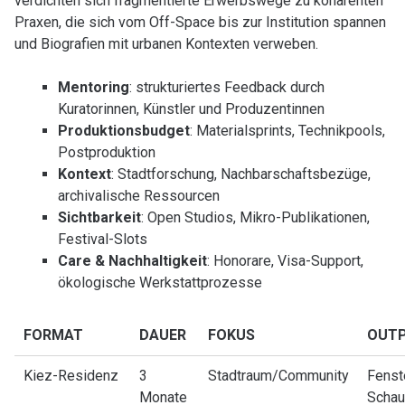
verdichten sich fragmentierte Erwerbswege zu kohärenten
Praxen, die sich vom Off-Space bis zur Institution spannen
und Biografien mit urbanen Kontexten verweben.
Mentoring
: strukturiertes Feedback durch
Kuratorinnen, Künstler und Produzentinnen
Produktionsbudget
: Materialsprints, Technikpools,
Postproduktion
Kontext
: Stadtforschung, Nachbarschaftsbezüge,
archivalische Ressourcen
Sichtbarkeit
: Open Studios, Mikro-Publikationen,
Festival-Slots
Care & Nachhaltigkeit
: Honorare, Visa-Support,
ökologische Werkstattprozesse
FORMAT
DAUER
FOKUS
OUT
Kiez-Residenz
3
Stadtraum/Community
Fenst
Monate
Schau