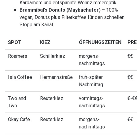
Kardamom und entspannte Wohnzimmeroptik
Brammibal’s Donuts (Maybachufer)
– 100%
vegan, Donuts plus Filterkaffee für den schnellen
Stopp am Kanal
SPOT
KIEZ
ÖFFNUNGSZEITEN
PRE
Roamers
Schillerkiez
morgens-
€€
nachmittags
Isla Coffee
Hermannstraße
früh-später
€€
Nachmittag
Two and
Reuterkiez
vormittags-
€-€
Two
nachmittags
Okay Café
Reuterkiez
morgens-
€€
nachmittags