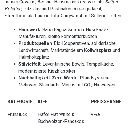
neuem Gewand; Berliner Hausmannskost wird als
Seitan-
Buletten
, Pilz-Jus und Pastinakenpüree gedacht,
Streetfood als Räuchertofu-Currywurst mit Sellerie-Fritten.
Handwerk
: Sauerteigbäckereien, Nusskäse-
Manufakturen, kleine Fermentierküchen
Produktquellen
: Bio-Kooperativen, solidarische
Landwirtschaft, Marktstände am
Kollwitzplatz
und
Helmholtzplatz
Stilvielfalt
: Levantinische Bowls, Tempelküche,
modernisierte Kiezklassiker
Nachhaltigkeit
:
Zero Waste
, Pfandsysteme,
Mehrweg-Standards, Menüs mit CO₂-Hinweisen
KATEGORIE
IDEE
PREISSPANNE
Frühstück
Hafer Flat White &
€-€€
Buchweizen-Pancakes