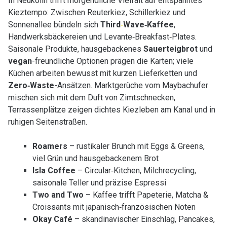
In Neukölln trifft morgendliche Vielfalt auf entspanntes
Kieztempo: Zwischen Reuterkiez, Schillerkiez und
Sonnenallee bündeln sich
Third
‑
Wave‑Kaffee
,
Handwerksbäckereien und Levante‑Breakfast‑Plates.
Saisonale Produkte, hausgebackenes
Sauerteigbrot
und
vegan
-freundliche Optionen prägen die Karten; viele
Küchen arbeiten bewusst mit kurzen Lieferketten und
Zero‑Waste
-Ansätzen. Marktgerüche vom Maybachufer
mischen sich mit dem Duft von Zimtschnecken,
Terrassenplätze zeigen dichtes Kiezleben am Kanal und in
ruhigen Seitenstraßen.
Roamers
– rustikaler Brunch mit Eggs & Greens,
viel Grün und hausgebackenem Brot
Isla Coffee
– Circular‑Kitchen, Milchrecycling,
saisonale Teller und präzise Espressi
Two and Two
– Kaffee trifft Papeterie, Matcha &
Croissants mit japanisch‑französischen Noten
Okay Café
– skandinavischer Einschlag, Pancakes,