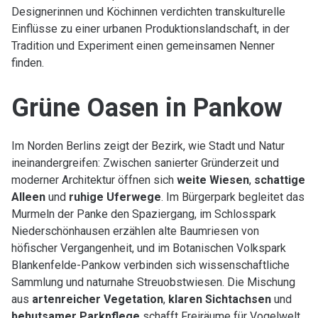
Designerinnen und Köchinnen verdichten transkulturelle
Einflüsse zu einer urbanen Produktionslandschaft, in der
Tradition und Experiment einen gemeinsamen Nenner
finden.
Grüne Oasen in Pankow
Im Norden Berlins zeigt der Bezirk, wie Stadt und Natur
ineinandergreifen: Zwischen sanierter Gründerzeit und
moderner Architektur öffnen sich
weite Wiesen
,
schattige
Alleen
und
ruhige Uferwege
. Im Bürgerpark begleitet das
Murmeln der Panke den Spaziergang, im Schlosspark
Niederschönhausen erzählen alte Baumriesen von
höfischer Vergangenheit, und im Botanischen Volkspark
Blankenfelde-Pankow verbinden sich wissenschaftliche
Sammlung und naturnahe Streuobstwiesen. Die Mischung
aus
artenreicher Vegetation
,
klaren Sichtachsen
und
behutsamer Parkpflege
schafft Freiräume für Vogelwelt,